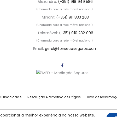
Alexandre:
(+351) 918 949 586
(Chamada para a rede móvel nacional)
Miriam:
(+351) 911 833 203
(Chamada para a rede móvel nacional)
Telemóvel:
(+351) 910 282 006
(Chamada para a rede móvel nacional)
Email:
geral@fonsecaseguros.com
de Privacidade
Resolução Alternativa de Litígios
Livro de reclamaç
proporcionar a melhor experiência no nosso website.
ED - Fonseca Mediação Seguros © 2021. Todos os direitos reservad