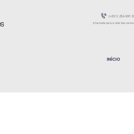
INÍCIO
fmed
(+351) 256 691 0
PARTICULARES
Fonseca Mediação Seguros
EMPRESAS
CONTACTOS
INÍCIO