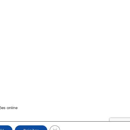
ões online
os.
CLOSE GDPR COOKIE BANNER