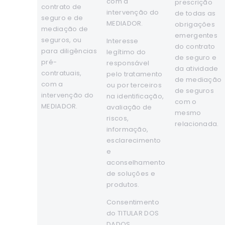
com a
prescrição
contrato de
intervenção do
de todas as
seguro e de
MEDIADOR.
obrigações
mediação de
emergentes
seguros, ou
Interesse
do contrato
para diligências
legítimo do
de seguro e
pré-
responsável
da atividade
contratuais,
pelo tratamento
de mediação
com a
ou por terceiros
de seguros
intervenção do
na identificação,
com o
MEDIADOR.
avaliação de
mesmo
riscos,
relacionada.
informação,
esclarecimento
e
aconselhamento
de soluções e
produtos.
Consentimento
do TITULAR DOS
DADOS.