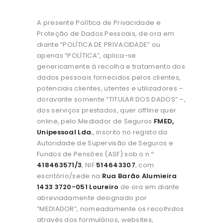
A presente Política de Privacidade e
Proteção de Dados Pessoais, de ora em
diante “POLÍTICA DE PRIVACIDADE” ou
apenas “POLÍTICA”, aplica-se
genericamente à recolha e tratamento dos
dados pessoais fornecidos pelos clientes,
potenciais clientes, utentes e utilizadores –
doravante somente “TITULAR DOS DADOS” –,
dos serviços prestados, quer offline quer
online, pelo Mediador de Seguros
FMED,
Unipessoal Lda.
, inscrito no registo da
Autoridade de Supervisão de Seguros e
Fundos de Pensões (ASF) sob o n.º
418463571/3
, NIF
514643307
, com
escritório/sede na
Rua Barão Alumieira
1433 3720-051 Loureiro
de ora em diante
abreviadamente designado por
“MEDIADOR”, nomeadamente os recolhidos
através dos formulários, websites,